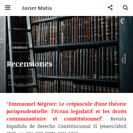
Javier Matia
ESCRITOS
Recensiones
en
01/07/2015
Comentarios desactivados
javiermatia
Recensiones
14 min
read
“
Emmanuel Négrier: Le crépuscule d’une théorie
jurisprudentielle: l’écran legislatif et les droits
communautaire et constitutionnel
”. Revista
Española de Derecho Constitucional 31 (enero/abril