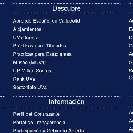
Descubre
Aprende Español en Valladolid
A
Alojamientos
E
UVaOrienta
D
Prácticas para Titulados
C
Prácticas para Estudiantes
A
Museo (MUVa)
G
UP Millán Santos
S
C
Rank UVa
Sostenible UVa
Información
A
Perfil del Contratante
A
Portal de Transparencia
A
Participación y Gobierno Abierto