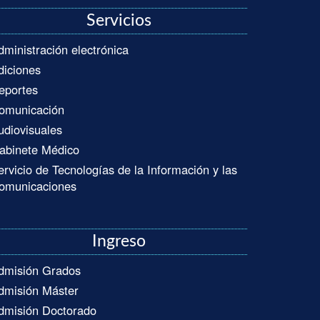
Servicios
dministración electrónica
diciones
eportes
omunicación
udiovisuales
abinete Médico
ervicio de Tecnologías de la Información y las
omunicaciones
Ingreso
dmisión Grados
dmisión Máster
dmisión Doctorado