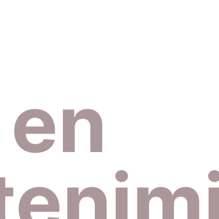
 en
enim