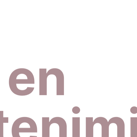
 en
enim