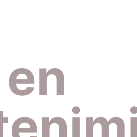
 en
enim