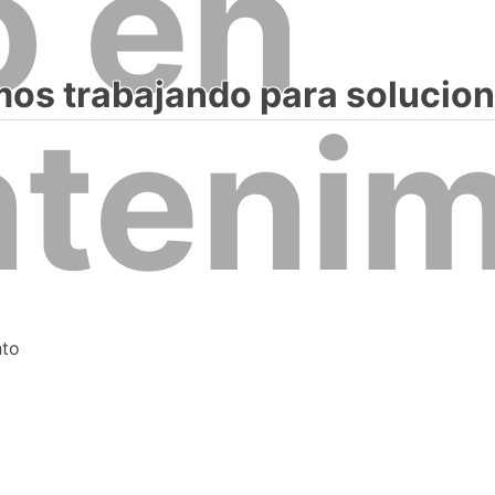
o en
os trabajando para soluciona
tenim
nto