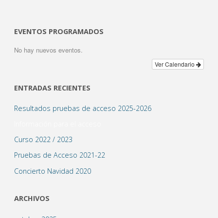
la
función
EVENTOS PROGRAMADOS
del
No hay nuevos eventos.
domingo
Ver Calendario
8
ENTRADAS RECIENTES
de
Resultados pruebas de acceso 2025-2026
Información para el acceso
marzo»
Curso 2022 / 2023
Pruebas de Acceso 2021-22
Concierto Navidad 2020
ARCHIVOS