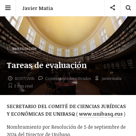
Javier Matia
INVESTIGACIÓN
Tareas de evaluación
en
10/07/2015
Comentarios desactivados
javiermatia
Tareas
2 min
read
de
evaluación
SECRETARIO DEL COMITÉ DE CIENCIAS JURÍDICAS
Y ECONÓMICAS DE UNIBASQ
(
www.unibasq.eus
)
Nombramiento por Resolución de 5 de septiembre de
2024 del Director de Unibasq.