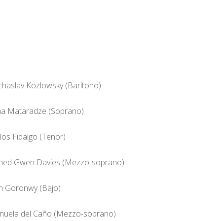
chaslav Kozlowsky (Barítono)
na Mataradze (Soprano)
los Fidalgo (Tenor)
ned Gwen Davies (Mezzo-soprano)
n Goronwy (Bajo)
uela del Caño (Mezzo-soprano)