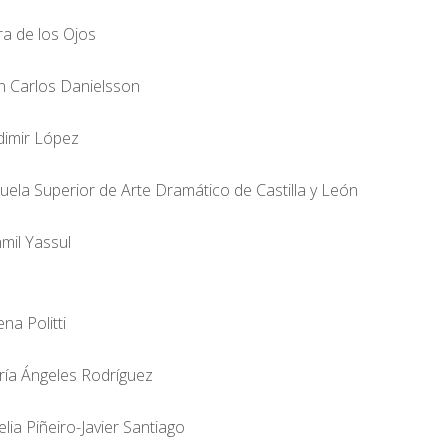
ra de los Ojos
n Carlos Danielsson
dimir López
uela Superior de Arte Dramático de Castilla y León
mil Yassul
ena Politti
ía Ángeles Rodríguez
lia Piñeiro-Javier Santiago