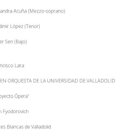
jandra Acuña (Mezzo-soprano)
dimir López (Tenor)
ier Sen (Bajo)
ncisco Lara
VEN ORQUESTA DE LA UNIVERSIDAD DE VALLADOLID
oyecto Ópera”
n Fyodorovich
es Blancas de Valladolid