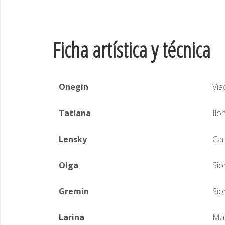
Ficha artística y técnica
Onegin
Via
Tatiana
Ilo
Lensky
Car
Olga
Sio
Gremin
Sio
Larina
Man