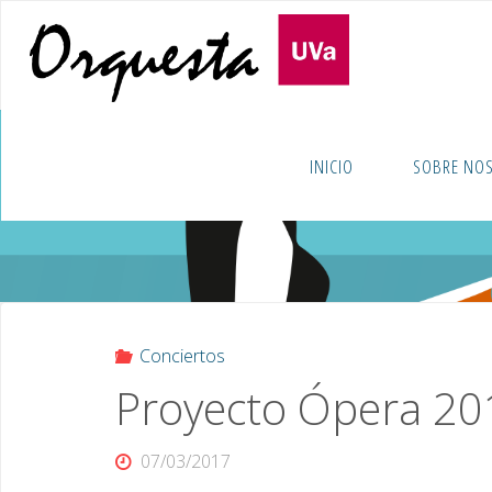
Saltar
al
O
contenido
U
V
A
INICIO
SOBRE NO
Conciertos
Proyecto Ópera 20
07/03/2017