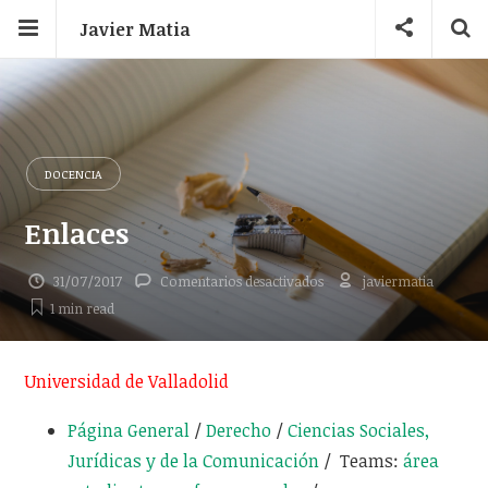
Javier Matia
DOCENCIA
Enlaces
en
31/07/2017
Comentarios desactivados
javiermatia
Enlaces
1 min
read
Universidad de Valladolid
Página General
/
Derecho
/
Ciencias Sociales,
Jurídicas y de la Comunicación
/ Teams:
área