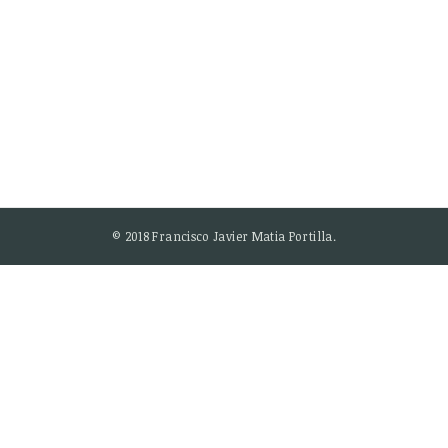
© 2018 Francisco Javier Matia Portilla.
SHARE THIS SELECTION
Tweet