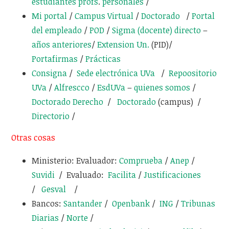
estudiantes
profs
.
personales
/
Mi portal
/
Campus Virtual
/
Doctorado
/
Portal
del empleado
/
POD
/
Sigma (docente)
directo
–
años anteriores
/
Extension Un.
(PID)/
Portafirmas
/
Prácticas
Consigna
/
Sede electrónica UVa
/
Repoositorio
UVa
/
Alfrescco
/
EsdUVa
–
quienes somos
/
Doctorado Derecho
/
Doctorado
(campus) /
Directorio
/
Otras cosas
Ministerio: Evaluador:
Comprueba
/
Anep
/
Suvidi
/ Evaluado:
Facilita
/
Justificaciones
/
Gesval
/
Bancos:
Santander
/
Openbank
/
ING
/
Tribunas
Diarias
/
Norte
/