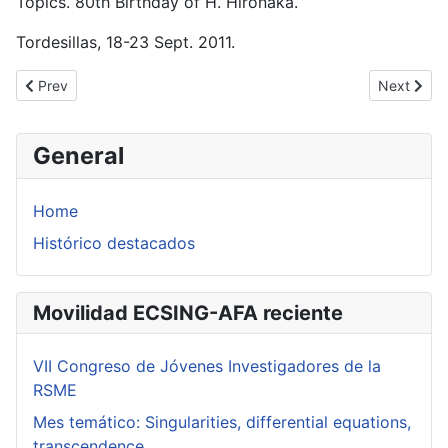
Topics. 80th Birthday of H. Hironaka.
Tordesillas, 18-23 Sept. 2011.
Previous article: Resolution of Singularities and Related Topics. 
Next artic
Prev
Next
General
Home
Histórico destacados
Movilidad ECSING-AFA reciente
VII Congreso de Jóvenes Investigadores de la
RSME
Mes temático: Singularities, differential equations,
transcendence