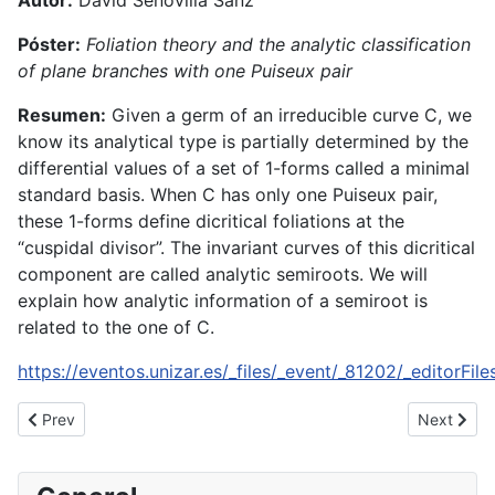
Autor:
David Senovilla Sanz
Póster:
Foliation theory and the analytic classification
of plane branches with one Puiseux pair
Resumen:
Given a germ of an irreducible curve C, we
know its analytical type is partially determined by the
differential values of a set of 1-forms called a minimal
standard basis. When C has only one Puiseux pair,
these 1-forms define dicritical foliations at the
“cuspidal divisor”. The invariant curves of this dicritical
component are called analytic semiroots. We will
explain how analytic information of a semiroot is
related to the one of C.
https://eventos.unizar.es/_files/_event/_81202/_editorFile
Previous article: 19th RTNS (Recent Trends in Nonlinear Science
Next artic
Prev
Next