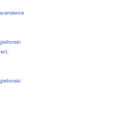
anscendence
giellonski
wi).
giellonski