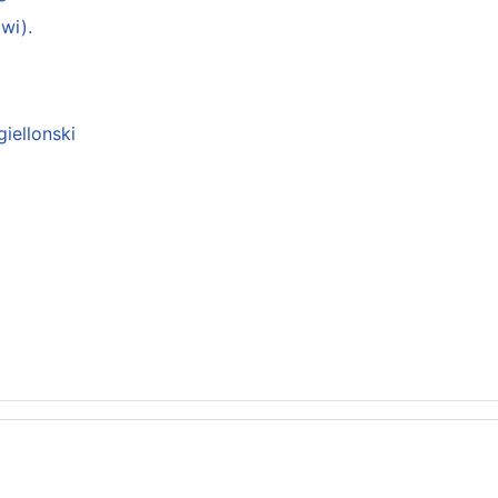
wi).
giellonski