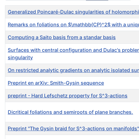
Title
Created Date
Author
Generalized Poincaré-Dulac singularities of holomorphi
Remarks on foliations on $\mathbb{CP}^2$ with a uniqu
Computing a Saito basis from a standar basis
Surfaces with central configuration and Dulac's proble
singularity
On restricted analytic gradients on analytic isolated sur
Preprint en arXiv: Smith-Gysin sequence
preprint - Hard Lefschetz property for S^3-actions
Dicritical foliations and semiroots of plane branches.
Preprint "The Gysin braid for S^3-actions on manifolds"