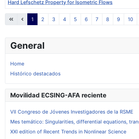
Hard Lefschetz Property for Isometric Flows
Articles
1
2
3
4
5
6
7
8
9
10
General
Home
Histórico destacados
Movilidad ECSING-AFA reciente
VII Congreso de Jóvenes Investigadores de la RSME
Mes temático: Singularities, differential equations, tr
XXI edition of Recent Trends in Nonlinear Science