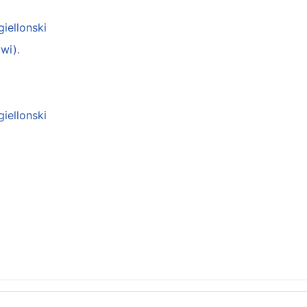
giellonski
wi).
giellonski