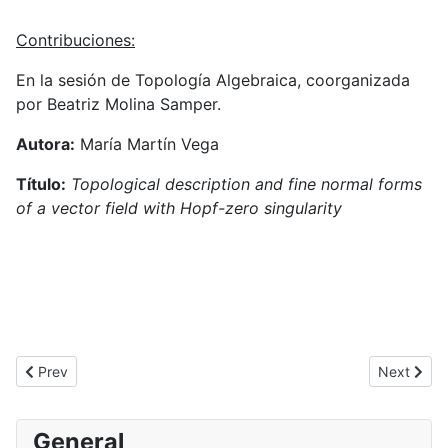
Contribuciones:
En la sesión de Topología Algebraica, coorganizada
por Beatriz Molina Samper.
Autora:
María Martín Vega
Título:
Topological description and fine normal forms
of a vector field with Hopf-zero singularity
Previous article: XXI edition of Recent Trends in Nonlinear Scien
Next articl
Prev
Next
General