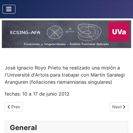
José Ignacio Royo Prieto ha realizado una misión a
l'Université d'Artois para trabajar con Martín Saralegi
Aranguren (foliaciones riemannianas singulares)
fechas: 10 a 17 de junio 2012
Previous article: Misión de F. Sanz a la UFMG
Next artic
Prev
Next
General