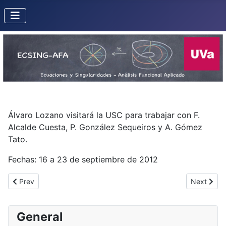
Álvaro Lozano visitará la USC para trabajar con F.
Alcalde Cuesta, P. González Sequeiros y A. Gómez
Tato.
Fechas: 16 a 23 de septiembre de 2012
Previous article: Misión de Fernando Alcalde al CUD
Next artic
Prev
Next
General