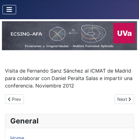
Visita de Fernando Sanz Sánchez al ICMAT de Madrid
para colaborar con Daniel Peralta Salas e impartir una
conferencia. Noviembre 2012
Previous article: Misión de F. Sanz a la Université de Savoie (Fra
Next artic
Prev
Next
General
Home