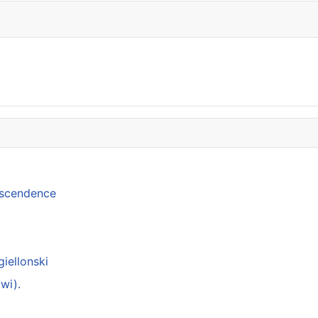
anscendence
giellonski
wi).