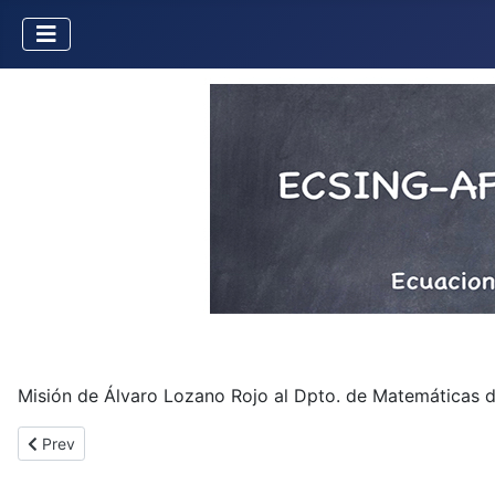
Misión de Álvaro Lozano Rojo al Dpto. de Matemáticas d
Previous article: Misión de F. Alcalde a la UVa
Prev