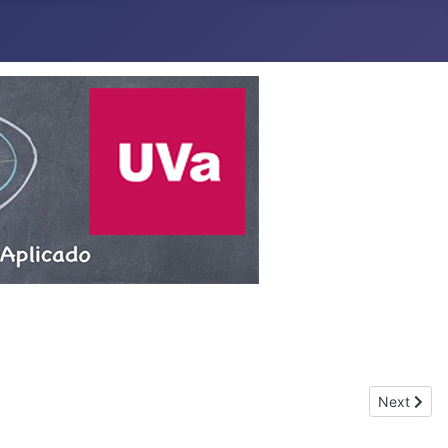
Next artic
Next