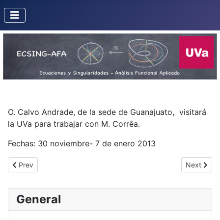
O. Calvo Andrade, de la sede de Guanajuato, visitará
la UVa para trabajar con M. Corrêa.
Fechas: 30 noviembre- 7 de enero 2013
Previous article: Misión de Fernando Alcalde al IHP (Institut Henri
Next articl
Prev
Next
General