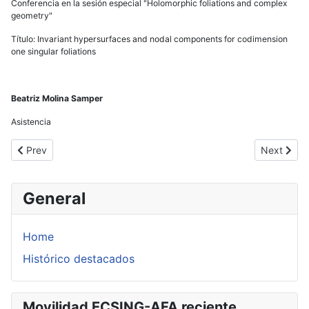
Conferencia en la sesión especial "Holomorphic foliations and complex
geometry"
Título: Invariant hypersurfaces and nodal components for codimension
one singular foliations
Beatriz Molina Samper
Asistencia
Previous article: 32o Colóquio Brasileiro de Matemática (Rio de J
Next artic
Prev
Next
General
Home
Histórico destacados
Movilidad ECSING-AFA reciente