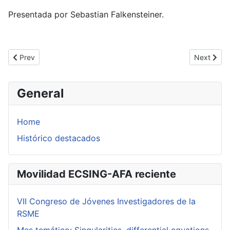
Presentada por Sebastian Falkensteiner.
Previous article: Workshop on Tame Geometry: Interactions Be
Next articl
Prev
Next
General
Home
Histórico destacados
Movilidad ECSING-AFA reciente
VII Congreso de Jóvenes Investigadores de la
RSME