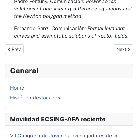
Pedro Fortuny. Comunicación:
Power series
solutions of non-linear q-difference equations and
the Newton polygon method
.
Fernando Sanz. Comunicación:
Formal invariant
curves and asymptotic solutions of vector fields.
Previous article: XIX Encuentro de Topología (A Coruña. 5 partic
Next articl
Prev
Next
General
Home
Histórico destacados
Movilidad ECSING-AFA reciente
VII Congreso de Jóvenes Investigadores de la