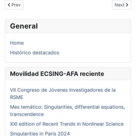
Previous article: NoCoN Name 2011 (Barcelona. 1 participante)
Next artic
Prev
Next
General
Home
Histórico destacados
Movilidad ECSING-AFA reciente
VII Congreso de Jóvenes Investigadores de la
RSME
Mes temático: Singularities, differential equations,
transcendence
XXI edition of Recent Trends in Nonlinear Science
Singularities in Paris 2024