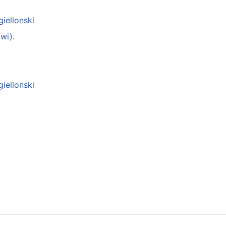
giellonski
wi).
giellonski