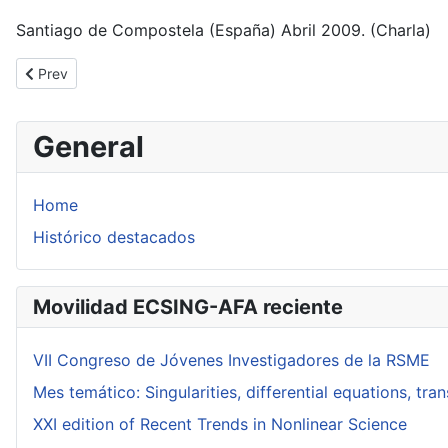
Santiago de Compostela (España) Abril 2009. (Charla)
Previous article: Singularités des champs de vecteurs du plan, bi
Prev
General
Home
Histórico destacados
Movilidad ECSING-AFA reciente
VII Congreso de Jóvenes Investigadores de la RSME
Mes temático: Singularities, differential equations, tr
XXI edition of Recent Trends in Nonlinear Science