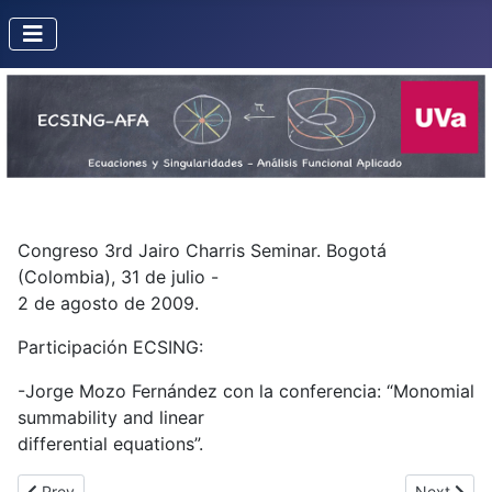
Congreso 3rd Jairo Charris Seminar. Bogotá
(Colombia), 31 de julio -
2 de agosto de 2009.
Participación ECSING:
-Jorge Mozo Fernández con la conferencia: “Monomial
summability and linear
differential equations”.
Previous article: Recent Trends in Nonlinear Sciences 2010 (Sego
Next artic
Prev
Next