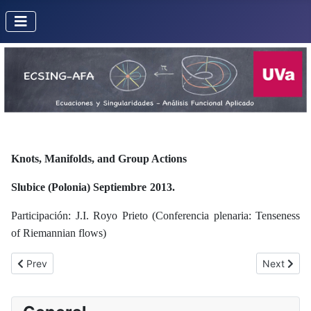
Knots, Manifolds, and Group Actions
Slubice (Polonia) Septiembre
2013.
Participación: J.I. Royo Prieto (Conferencia plenaria:
Tenseness
of Riemannian flows)
Previous article: Dynamical Systems and Galoisian Theories (Toul
Next articl
Prev
Next