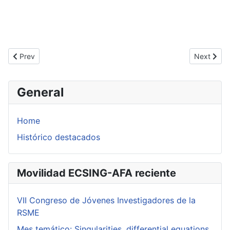
Previous article: INdAM Workshop on “Geometric, Analytic and Pr
Next articl
Prev
Next
General
Home
Histórico destacados
Movilidad ECSING-AFA reciente
VII Congreso de Jóvenes Investigadores de la
RSME
Mes temático: Singularities, differential equations,