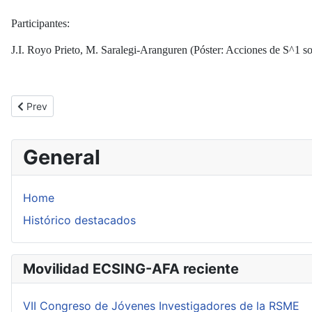
Participantes:
J.I. Royo Prieto, M. Saralegi-Aranguren (Póster:
Acciones de S^1 so
Previous article: International Conference on Ergodic Geometry (
Prev
General
Home
Histórico destacados
Movilidad ECSING-AFA reciente
VII Congreso de Jóvenes Investigadores de la RSME