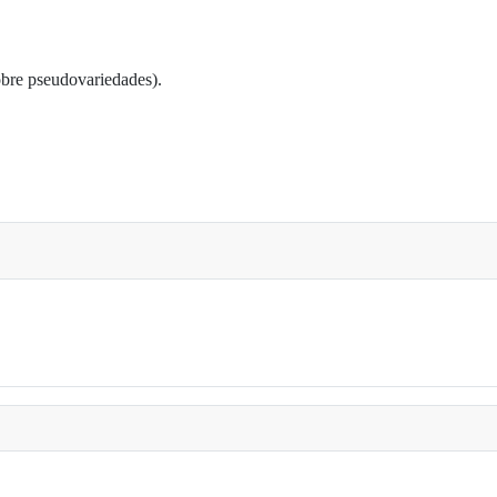
bre pseudovariedades).
Orsay. 1 participante)