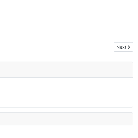
Next artic
Next