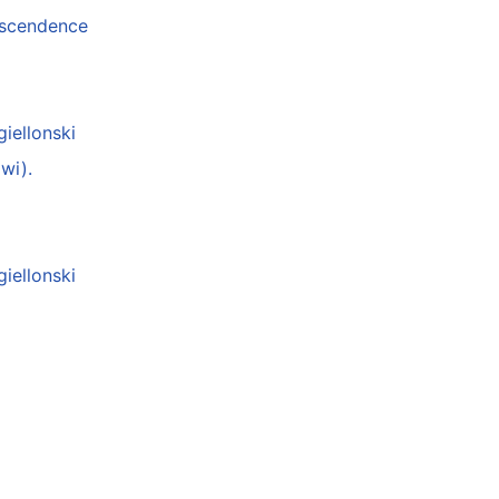
anscendence
giellonski
wi).
giellonski