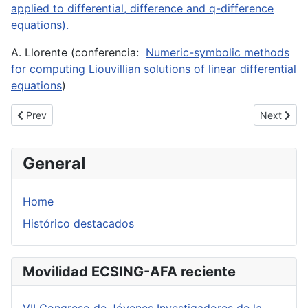
applied to differential, difference and q-difference
equations).
A. Llorente (conferencia:
Numeric-symbolic methods
for computing Liouvillian solutions of linear differential
equations
)
Previous article: Workshop "Valuations theory and its application
Next artic
Prev
Next
General
Home
Histórico destacados
Movilidad ECSING-AFA reciente