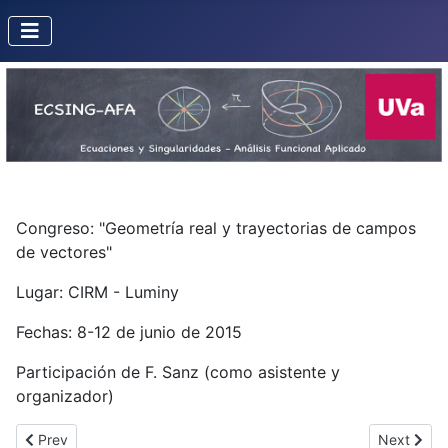
Congreso: "Geometría real y trayectorias de campos
de vectores"
Lugar: CIRM - Luminy
Fechas: 8-12 de junio de 2015
Participación de F. Sanz (como asistente y
organizador)
Previous article: Conferencia de C. Alonso en el XXII Encuentro 
Next artic
Prev
Next