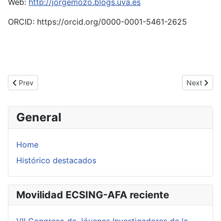
Web:
http://jorgemozo.blogs.uva.es
ORCID: https://orcid.org/0000-0001-5461-2625
Previous article: Molina Samper, Beatriz
Next articl
Prev
Next
General
Home
Histórico destacados
Movilidad ECSING-AFA reciente