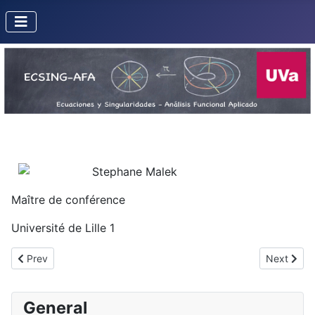
Stephane Malek
Maître de conférence
Université de Lille 1
Previous article: Lisboa, Lucivanio
Next artic
Prev
Next
General