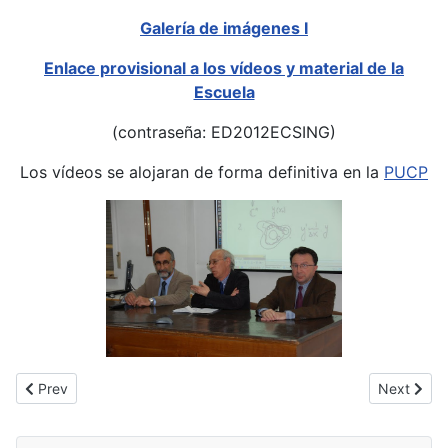
Galería de imágenes I
Enlace provisional a los vídeos y material de la
Escuela
(contraseña: ED2012ECSING)
Los vídeos se alojaran de forma definitiva en la
PUCP
Previous article: VI Escuela Doctoral Intercontinental PUCP-UVa
Next artic
Prev
Next