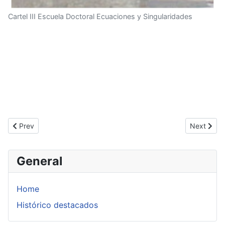
Cartel III Escuela Doctoral Ecuaciones y Singularidades
Previous article: IV Escuela Doctoral Ecuaciones y Singularidade
Next artic
Prev
Next
General
Home
Histórico destacados