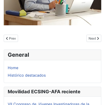
Previous article: Tesis doctoral de María Martín Vega
Next artic
Prev
Next
General
Home
Histórico destacados
Movilidad ECSING-AFA reciente
VII Congreso de Jóvenes Investigadores de la