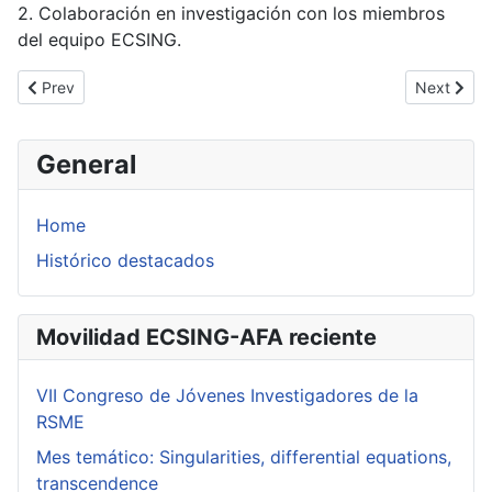
2. Colaboración en investigación con los miembros
del equipo ECSING.
Previous article: Frank Loray (Université de Rennes)
Next artic
Prev
Next
General
Home
Histórico destacados
Movilidad ECSING-AFA reciente
VII Congreso de Jóvenes Investigadores de la
RSME
Mes temático: Singularities, differential equations,
transcendence