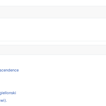
anscendence
giellonski
wi).