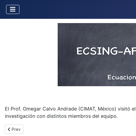
El Prof. Omegar Calvo Andrade (CIMAT, México) visitó el
investigación con distintos miembros del equipo.
Previous article: Claudia R. Alcántara (Universidad de Guanajuat
Prev