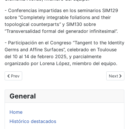
- Conferencias impartidas en los seminarios SIM129
sobre “Completely integrable foliations and their
topological counterparts
”
y SIM130 sobre
“Transversalidad formal del generador infinitesimal”.
- Participación en el Congreso “Tangent to the Identity
Germs and Affine Surfaces”, celebrado en Toulouse
del 10 al 14 de febrero 2025, y parcialmente
organizado por Lorena López, miembro del equipo.
Previous article: Rudy Rosas (Universidad Católica del Perú) Fe
Next artic
Prev
Next
General
Home
Histórico destacados