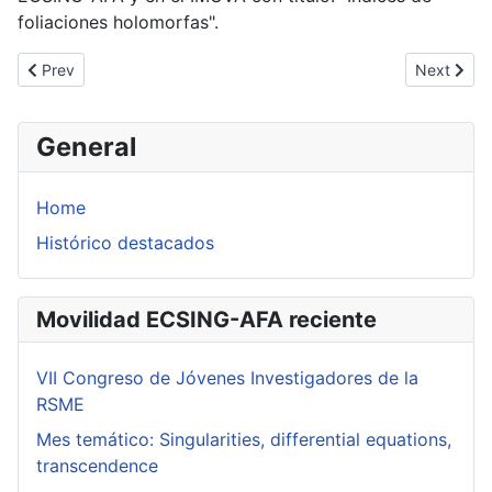
foliaciones holomorfas".
Previous article: Jean-Pierre Ramis. Marzo 2026
Next artic
Prev
Next
General
Home
Histórico destacados
Movilidad ECSING-AFA reciente
VII Congreso de Jóvenes Investigadores de la
RSME
Mes temático: Singularities, differential equations,
transcendence