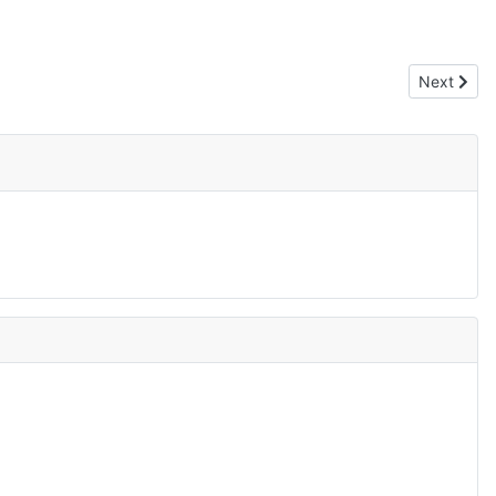
Next articl
Next