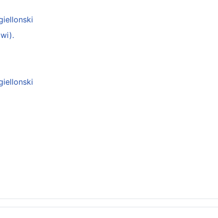
giellonski
wi).
giellonski