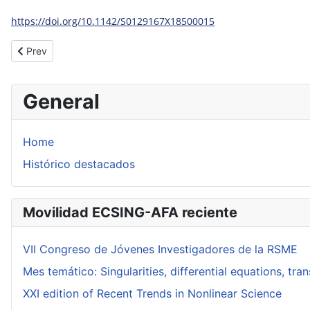
https://doi.org/10.1142/S0129167X18500015
Previous article: An algorithm to compute a presentation of pus
Prev
General
Home
Histórico destacados
Movilidad ECSING-AFA reciente
VII Congreso de Jóvenes Investigadores de la RSME
Mes temático: Singularities, differential equations, tr
XXI edition of Recent Trends in Nonlinear Science