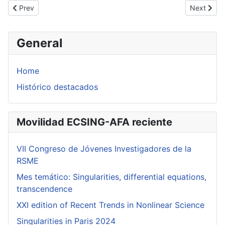
Previous article: Injectivity and surjectivity of the Stieltjes mo
Next artic
Prev
Next
General
Home
Histórico destacados
Movilidad ECSING-AFA reciente
VII Congreso de Jóvenes Investigadores de la
RSME
Mes temático: Singularities, differential equations,
transcendence
XXI edition of Recent Trends in Nonlinear Science
Singularities in Paris 2024