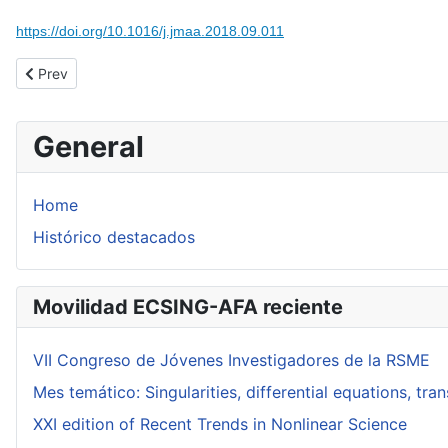
https://doi.org/10.1016/j.jmaa.2018.09.011
Previous article: Determinantal form for ladder operators in a 
Prev
General
Home
Histórico destacados
Movilidad ECSING-AFA reciente
VII Congreso de Jóvenes Investigadores de la RSME
Mes temático: Singularities, differential equations, tr
XXI edition of Recent Trends in Nonlinear Science