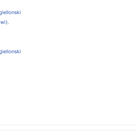
giellonski
wi).
giellonski