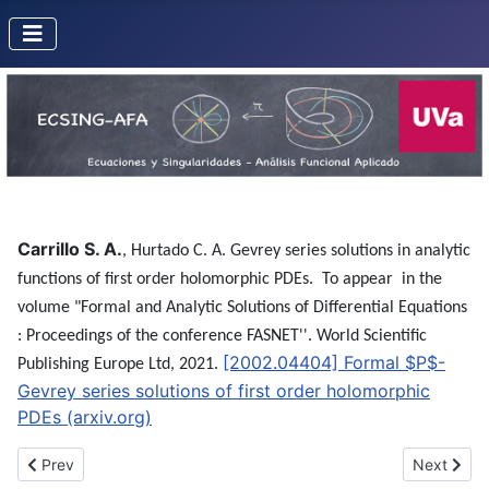
Carrillo S. A.
,
Hurtado C. A. Gevrey series solutions in analytic
functions of first order holomorphic PDEs.
To appear in the
volume "Formal and Analytic Solutions of Differential Equations
: Proceedings of the conference FASNET''. World Scientific
[2002.04404] Formal $P$-
Publishing Europe Ltd, 2021.
Gevrey series solutions of first order holomorphic
PDEs (arxiv.org)
Previous article: Formal Gevrey solutions - in analytic germs - f
Next articl
Prev
Next