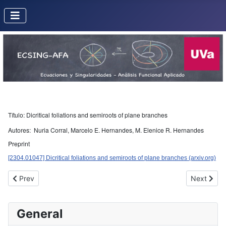
Título: Dicritical foliations and semiroots of plane branches
Autores: Nuria Corral, Marcelo E. Hernandes, M. Elenice R. Hernandes
Preprint
[2304.01047] Dicritical foliations and semiroots of plane branches (arxiv.org)
Previous article: preprint - Hard Lefschetz property for S^3-acti
Next artic
Prev
Next
General