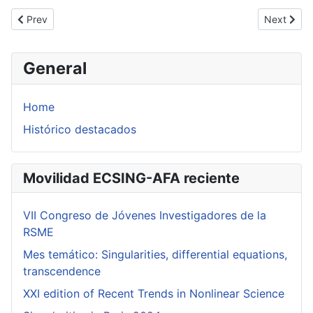
Previous article: Surfaces with central configuration and Dulac's 
Next artic
Prev
Next
General
Home
Histórico destacados
Movilidad ECSING-AFA reciente
VII Congreso de Jóvenes Investigadores de la
RSME
Mes temático: Singularities, differential equations,
transcendence
XXI edition of Recent Trends in Nonlinear Science