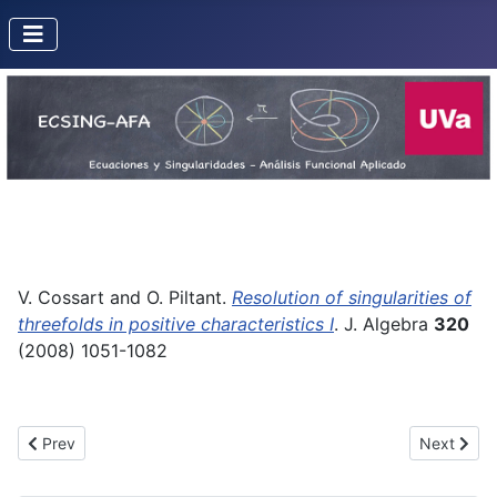
V. Cossart and O. Piltant.
Resolution of singularities of
threefolds in positive characteristics I
. J. Algebra
320
(2008) 1051-1082
Previous article: Formal classification of unfoldings of parabolic
Next artic
Prev
Next