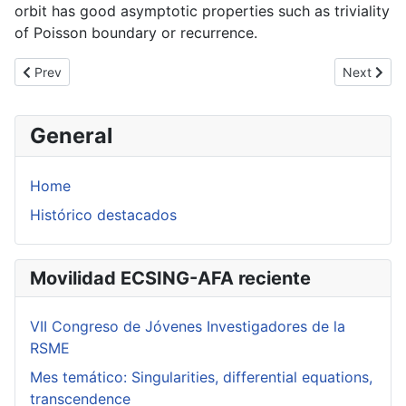
orbit has good asymptotic properties such as triviality
of Poisson boundary or recurrence.
Previous article: Clasificación analítica de foliaciones
Next articl
Prev
Next
General
Home
Histórico destacados
Movilidad ECSING-AFA reciente
VII Congreso de Jóvenes Investigadores de la
RSME
Mes temático: Singularities, differential equations,
transcendence