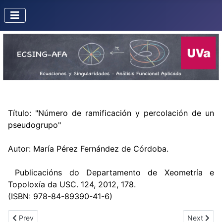
Título: "Número de ramificación y percolación de un
pseudogrupo"
Autor: María Pérez Fernández de Córdoba.
Publicacións do Departamento de Xeometría e
Topoloxía da USC. 124, 2012, 178.
(ISBN: 978-84-89390-41-6)
Previous article: Solving linear ordinary differential systems in 
Next artic
Prev
Next